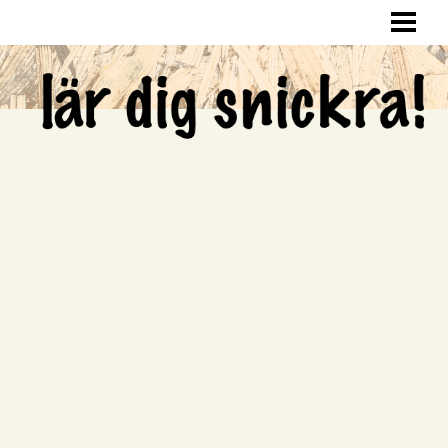
LÄR DIG SNICKRA
SNICKRA HEMMA
LAGA HÅL I VÄGGEN
SNICKRA EGNA MÖBLER
BLOGG