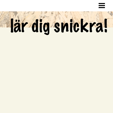
LÄR DIG SNICKRA
SNICKRA HEMMA
LAGA HÅL I VÄGGEN
SNICKRA EGNA MÖBLER
BLOGG