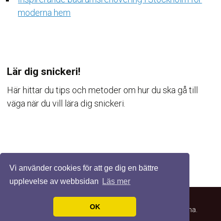
moderna hem
Lär dig snickeri!
Här hittar du tips och metoder om hur du ska gå till
väga när du vill lära dig snickeri.
Vi använder cookies för att ge dig en bättre
upplevelse av webbsidan
Läs mer
OK
© 2026 Lärdigsnickra.se. Alla rättigheter förbehållna.