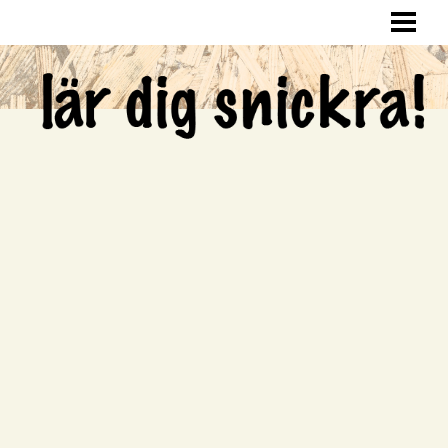
LÄR DIG SNICKRA
SNICKRA HEMMA
LAGA HÅL I VÄGGEN
SNICKRA EGNA MÖBLER
BLOGG