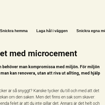
Snickra hemma
Laga hål i väggen
Snickra egna m
et med microcement
en behöver man kompromissa med miljön. För miljön
man kan renovera, utan att riva ut allting, med hjälp
cker är så snyggt? Kanske tycker du till och med att det
n tvekan om den saken. Men det finns en sak som skaver:
 enda felet är att du inte gillar det. Annars är det helt och