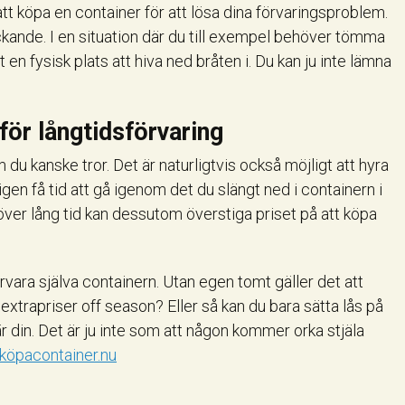
t köpa en container för att lösa dina förvaringsproblem.
lockande. I en situation där du till exempel behöver tömma
 en fysisk plats att hiva ned bråten i. Du kan ju inte lämna
för långtidsförvaring
 du kanske tror. Det är naturligtvis också möjligt att hyra
en få tid att gå igenom det du slängt ned i containern i
över lång tid kan dessutom överstiga priset på att köpa
rvara själva containern. Utan egen tomt gäller det att
xtrapriser off season? Eller så kan du bara sätta lås på
är din. Det är ju inte som att någon kommer orka stjäla
öpacontainer.nu