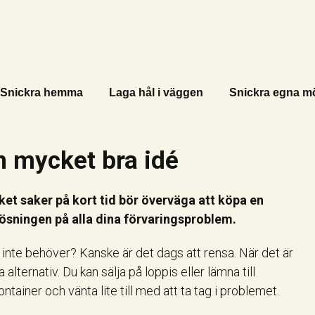
Snickra hemma
Laga hål i väggen
Snickra egna m
n mycket bra idé
t saker på kort tid bör överväga att köpa en
lösningen på alla dina förvaringsproblem.
nte behöver? Kanske är det dags att rensa. När det är
 alternativ. Du kan sälja på loppis eller lämna till
tainer och vänta lite till med att ta tag i problemet.