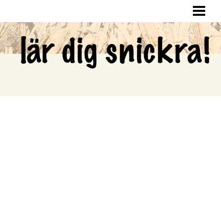
LÄR DIG SNICKRA
SNICKRA HEMMA
LAGA HÅL I VÄGGEN
SNICKRA EGNA MÖBLER
BLOGG