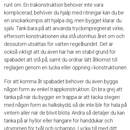
runt om. En träkonstruktion behöver inte vara
komplicerad, behöver du hjälp med ritningar kan du be
en snickarkompis att hjälpa dig, men bygget klarar du
själv. Tänk bara på att använda tryckimpregnerat virke,
eftersom konstruktionen ska stå utomhus året om och
dessutom utsättas för vatten regelbundet. Det är
också viktigt att du även här har en stabil grund för
spabadet att stå på, samt du ordnar lätt åtkomst till
reglagen genom en lucka eller öppning i konstruktionen.
För att komma åt spabadet behöver du även bygga
någon form av enkel trappkonstruktion. En bra grej att
tänka på när du bygger en trappa är att täcka stegen
med någon form av halkskydd, så de inte blir för hala på
vintern aller när de blivit blöta. Andra så detaljer du kan
tänka på är hyllor eller hängare för handdukar och
utrymmen för tvål och schampo. Lycka till med ditt