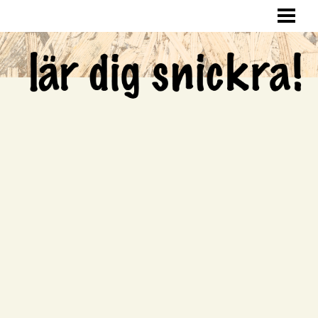
LÄR DIG SNICKRA
SNICKRA HEMMA
LAGA HÅL I VÄGGEN
SNICKRA EGNA MÖBLER
BLOGG