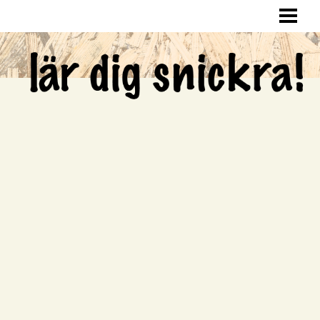
LÄR DIG SNICKRA
SNICKRA HEMMA
LAGA HÅL I VÄGGEN
SNICKRA EGNA MÖBLER
BLOGG