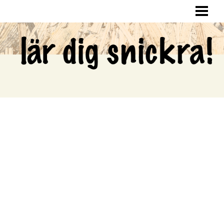
LÄR DIG SNICKRA
SNICKRA HEMMA
LAGA HÅL I VÄGGEN
SNICKRA EGNA MÖBLER
BLOGG