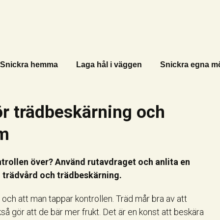
Snickra hemma
Laga hål i väggen
Snickra egna m
för trädbeskärning och
lm
ntrollen över? Använd rutavdraget och anlita en
d trädvård och trädbeskärning.
n och att man tappar kontrollen. Träd mår bra av att
 gör att de bär mer frukt. Det är en konst att beskära